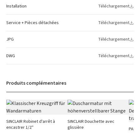
Installation
Téléchargement
Service + Pièces détachées
Téléchargement
JPG
Téléchargement
DWG
Téléchargement
Produits complémentaires
SINCLAIR Robinet d'arrêt à
SINCLAIR Douchette avec
encastrer 1/2''
glissière
PARIS