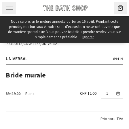
Aller au contenu
Nous serons en fermeture annuelle du 1er au 16 août. Pendant cette
période, nos bureaux et notre salle d'exposition ne seront ouverts que
de manière sporadique. Vous pouvez toutefois prendre rendez-vous sur
simple demande préalable.
Ignorer
PRODUITS
/
CUVETTES
/
UNIVERSAL
UNIVERSAL
89419
Bride murale
CHF 12.00
Blanc
89419.00
Prix hors TVA