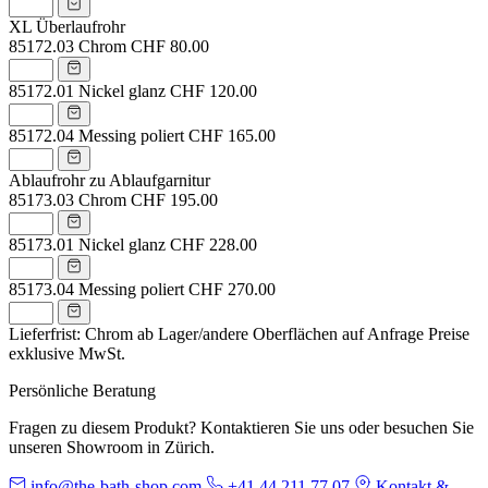
XL Überlaufrohr
85172.03
Chrom
CHF 80.00
85172.01
Nickel glanz
CHF 120.00
85172.04
Messing poliert
CHF 165.00
Ablaufrohr zu Ablaufgarnitur
85173.03
Chrom
CHF 195.00
85173.01
Nickel glanz
CHF 228.00
85173.04
Messing poliert
CHF 270.00
Lieferfrist: Chrom ab Lager/andere Oberflächen auf Anfrage
Preise
exklusive MwSt.
Persönliche Beratung
Fragen zu diesem Produkt? Kontaktieren Sie uns oder besuchen Sie
unseren Showroom in Zürich.
info@the-bath-shop.com
+41 44 211 77 07
Kontakt &