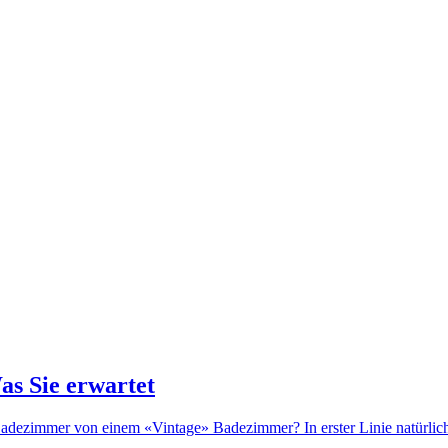
as Sie erwartet
dezimmer von einem «Vintage» Badezimmer? In erster Linie natürlich d