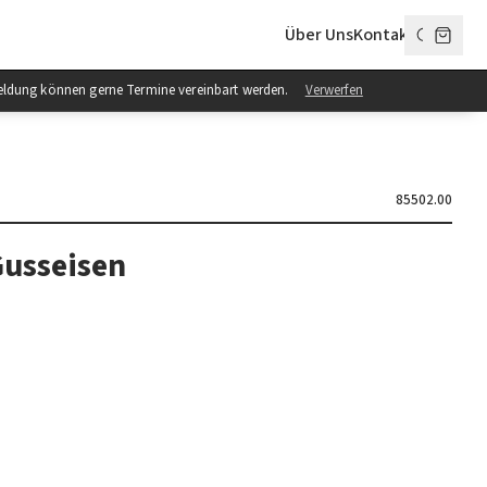
Über Uns
Kontakt
anmeldung können gerne Termine vereinbart werden.
Verwerfen
85502.00
usseisen