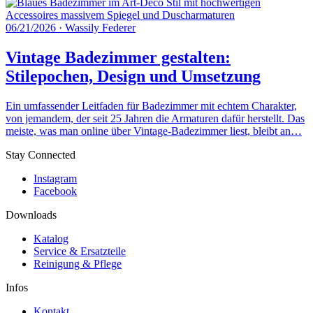
06/21/2026
·
Wassily Federer
Vintage Badezimmer gestalten:
Stilepochen, Design und Umsetzung
Ein umfassender Leitfaden für Badezimmer mit echtem Charakter,
von jemandem, der seit 25 Jahren die Armaturen dafür herstellt. Das
meiste, was man online über Vintage-Badezimmer liest, bleibt an…
Stay Connected
Instagram
Facebook
Downloads
Katalog
Service & Ersatzteile
Reinigung & Pflege
Infos
Kontakt