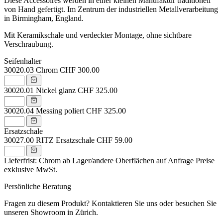
Diese Accessoires werden in einer kleinen Manufaktur traditionell
von Hand gefertigt. Im Zentrum der industriellen Metallverarbeitung
in Birmingham, England.
Mit Keramikschale und verdeckter Montage, ohne sichtbare
Verschraubung.
Seifenhalter
30020.03
Chrom
CHF 300.00
30020.01
Nickel glanz
CHF 325.00
30020.04
Messing poliert
CHF 325.00
Ersatzschale
30027.00
RITZ Ersatzschale
CHF 59.00
Lieferfrist: Chrom ab Lager/andere Oberflächen auf Anfrage
Preise
exklusive MwSt.
Persönliche Beratung
Fragen zu diesem Produkt? Kontaktieren Sie uns oder besuchen Sie
unseren Showroom in Zürich.