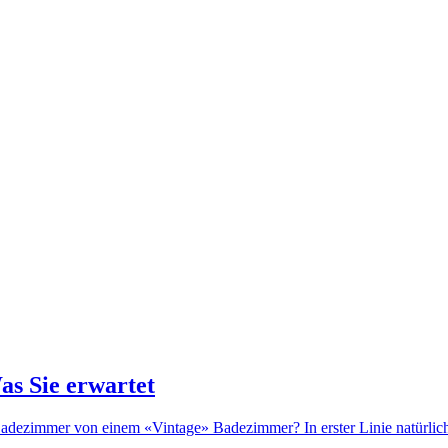
as Sie erwartet
dezimmer von einem «Vintage» Badezimmer? In erster Linie natürlich d