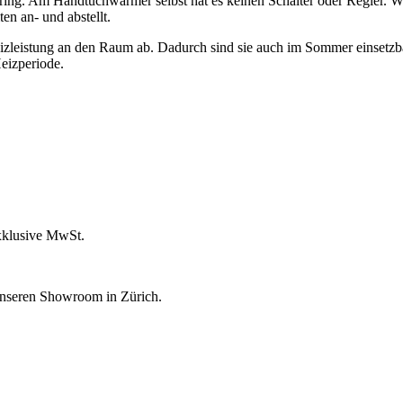
gering. Am Handtuchwärmer selbst hat es keinen Schalter oder Regler. Wi
en an- und abstellt.
zleistung an den Raum ab. Dadurch sind sie auch im Sommer einsetzbar
eizperiode.
xklusive MwSt.
unseren Showroom in Zürich.