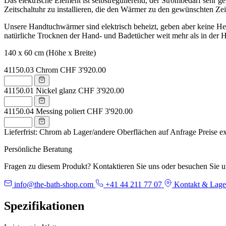
Das elektrische Element ist selbstregulierend, der Strombedarf sehr 
Zeitschaltuhr zu installieren, die den Wärmer zu den gewünschten Zeit
Unsere Handtuchwärmer sind elektrisch beheizt, geben aber keine Hei
natürliche Trocknen der Hand- und Badetücher weit mehr als in der H
140 x 60 cm (Höhe x Breite)
41150.03
Chrom
CHF 3'920.00
41150.01
Nickel glanz
CHF 3'920.00
41150.04
Messing poliert
CHF 3'920.00
Lieferfrist: Chrom ab Lager/andere Oberflächen auf Anfrage
Preise e
Persönliche Beratung
Fragen zu diesem Produkt? Kontaktieren Sie uns oder besuchen Sie 
info@the-bath-shop.com
+41 44 211 77 07
Kontakt & Lage
Spezifikationen