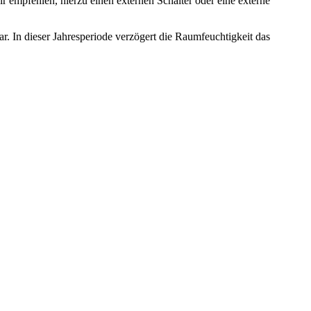
r empfehlen, hierzu einen externen Schalter oder eine externe
. In dieser Jahresperiode verzögert die Raumfeuchtigkeit das