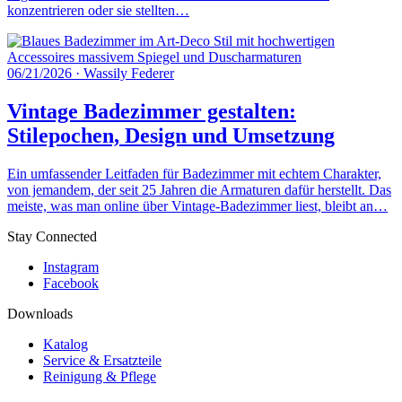
konzentrieren oder sie stellten…
06/21/2026
·
Wassily Federer
Vintage Badezimmer gestalten:
Stilepochen, Design und Umsetzung
Ein umfassender Leitfaden für Badezimmer mit echtem Charakter,
von jemandem, der seit 25 Jahren die Armaturen dafür herstellt. Das
meiste, was man online über Vintage-Badezimmer liest, bleibt an…
Stay Connected
Instagram
Facebook
Downloads
Katalog
Service & Ersatzteile
Reinigung & Pflege