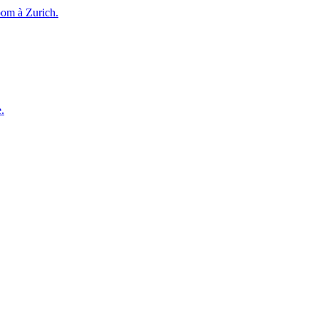
room à Zurich.
.