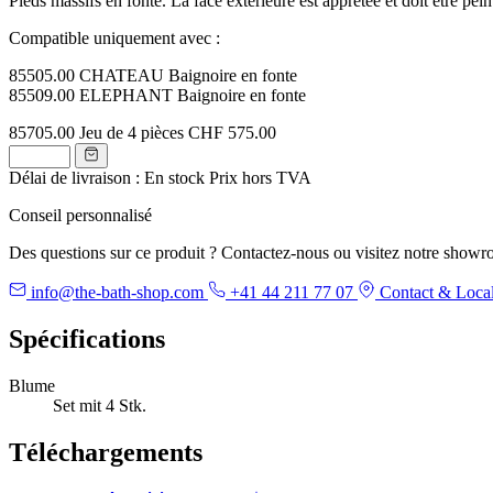
Pieds massifs en fonte. La face extérieure est apprêtée et doit être pein
Compatible uniquement avec :
85505.00 CHATEAU Baignoire en fonte
85509.00 ELEPHANT Baignoire en fonte
85705.00
Jeu de 4 pièces
CHF 575.00
Délai de livraison : En stock
Prix hors TVA
Conseil personnalisé
Des questions sur ce produit ? Contactez-nous ou visitez notre showr
info@the-bath-shop.com
+41 44 211 77 07
Contact & Local
Spécifications
Blume
Set mit 4 Stk.
Téléchargements