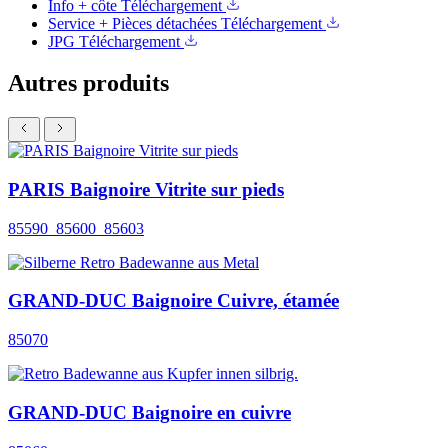
Info + côte
Téléchargement
Service + Pièces détachées
Téléchargement
JPG
Téléchargement
Autres produits
PARIS Baignoire Vitrite sur pieds
85590_85600_85603
GRAND-DUC Baignoire Cuivre, étamée
85070
GRAND-DUC Baignoire en cuivre