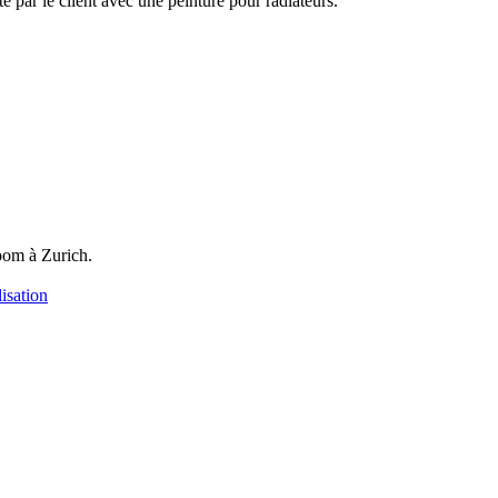
te par le client avec une peinture pour radiateurs.
oom à Zurich.
isation