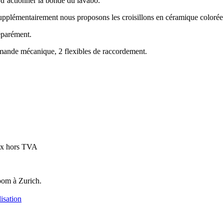
 d’actionner la bonde du lavabo.
 Supplémentairement nous proposons les croisillons en céramique colorée
séparément.
mmande mécanique, 2 flexibles de raccordement.
ix hors TVA
oom à Zurich.
isation