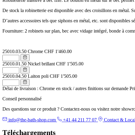
Robinetterie massive à bec fixe. Le bouton en métal sur le bec permet
De stock la robinetterie est disponible avec des croisillons en métal.
D’autres accessoires tels que siphons en métal, etc. sont disponibles 
Fourniture: 2 robinets sur plan, bec avec vidage intégré, bonde à co
25010.03.50
Chrome
CHF 1'460.00
25010.01.50
Nickel brillant
CHF 1'505.00
25010.04.50
Laiton poli
CHF 1'505.00
Délai de livraison : Chrome en stock / autres finitions sur demande
Pr
Conseil personnalisé
Des questions sur ce produit ? Contactez-nous ou visitez notre showr
info@the-bath-shop.com
+41 44 211 77 07
Contact & Local
Téléchargements