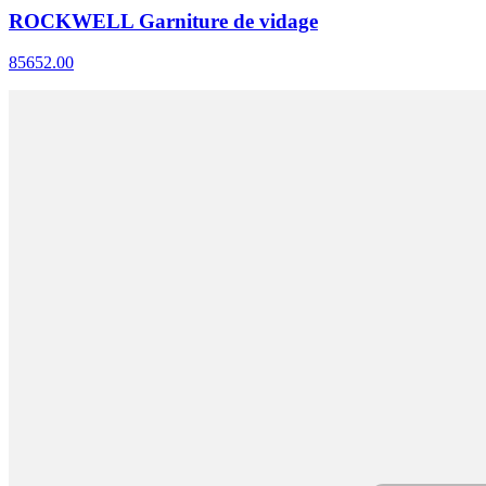
ROCKWELL Garniture de vidage
85652.00