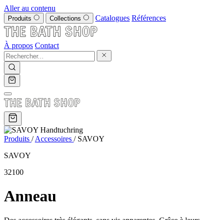
Aller au contenu
Catalogues
Références
Produits
Collections
À propos
Contact
Produits
/
Accessoires
/
SAVOY
SAVOY
32100
Anneau