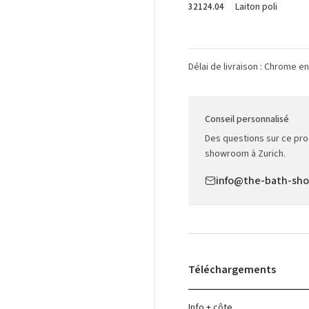
Laiton poli
32124.04
Délai de livraison : Chrome e
Conseil personnalisé
Des questions sur ce pro
showroom à Zurich.
info@the-bath-sh
Téléchargements
Info + côte