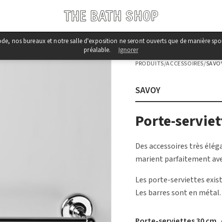
iode, nos bureaux et notre salle d'exposition ne seront ouverts que de manière s
préalable.
Ignorer
PRODUITS
/
ACCESSOIRES
/
SAVO
SAVOY
Porte-serviet
Des accessoires très éléga
marient parfaitement avec
Les porte-serviettes exis
Les barres sont en métal.
Porte-serviettes 30 cm,