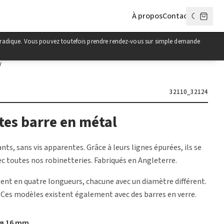
À propos
Contact
poradique. Vous pouvez toutefois prendre rendez-vous sur simple demande
Y
32110_32124
tes barre en métal
nts, sans vis apparentes. Grâce à leurs lignes épurées, ils se
 toutes nos robinetteries. Fabriqués en Angleterre.
tent en quatre longueurs, chacune avec un diamètre différent.
 Ces modèles existent également avec des barres en verre.
 ø 16 mm