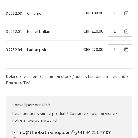
CHF 198.00
Chrome
32252.03
CHF 220.00
Nickel brillant
32252.01
CHF 220.00
Laiton poli
32252.04
Délai de livraison : Chrome en stock / autres finitions sur demande
Prix hors TVA
Conseil personnalisé
Des questions sur ce produit ? Contactez-nous ou visitez
notre showroom à Zurich.
info@the-bath-shop.com
+41 44 211 77 07