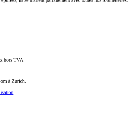
 épurées, ils se marient parfaitement avec toutes nos robinetteries.
ix hors TVA
oom à Zurich.
isation