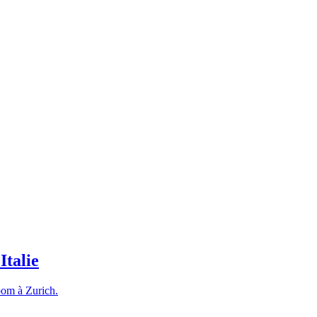
Italie
room à Zurich.