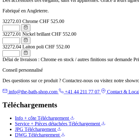
Des accessoires très élégants, sans vis apparentes. Grâce à leurs lignes
Fabriqué en Angleterre.
32272.03
Chrome
CHF 525.00
32272.01
Nickel brillant
CHF 552.00
32272.04
Laiton poli
CHF 552.00
Délai de livraison : Chrome en stock / autres finitions sur demande
Pr
Conseil personnalisé
Des questions sur ce produit ? Contactez-nous ou visitez notre showr
info@the-bath-shop.com
+41 44 211 77 07
Contact & Local
Téléchargements
Info + côte
Téléchargement
Service + Pièces détachées
Téléchargement
JPG
Téléchargement
DWG
Téléchargement