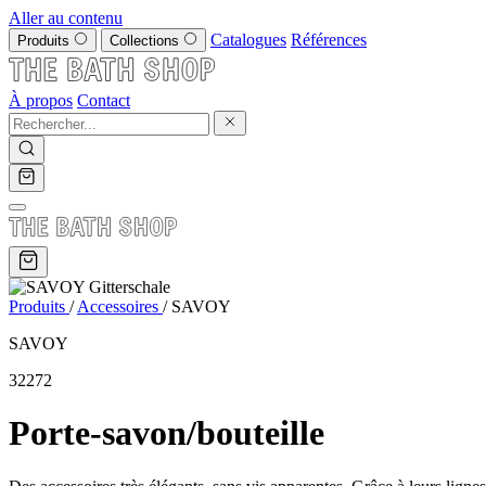
Aller au contenu
Catalogues
Références
Produits
Collections
À propos
Contact
Produits
/
Accessoires
/
SAVOY
SAVOY
32272
Porte-savon/bouteille