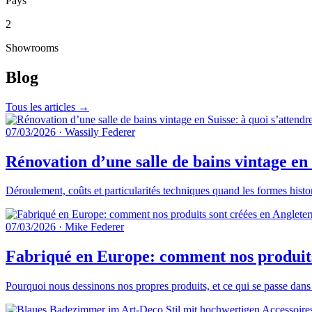
Pays
2
Showrooms
Blog
Tous les articles →
07/03/2026
·
Wassily Federer
Rénovation d’une salle de bains vintage en 
Déroulement, coûts et particularités techniques quand les formes histo
07/03/2026
·
Mike Federer
Fabriqué en Europe: comment nos produits 
Pourquoi nous dessinons nos propres produits, et ce qui se passe dans