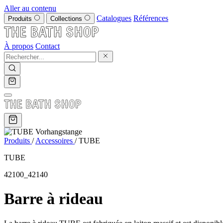
Aller au contenu
Catalogues
Références
Produits
Collections
À propos
Contact
Produits
/
Accessoires
/
TUBE
TUBE
42100_42140
Barre à rideau