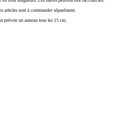
e en trois longueurs. Les barres peuvent être raccourcies.
Ces articles sont à commander séparément.
aut prévoir un anneau tous les 15 cm.