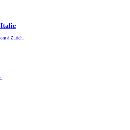
Italie
room à Zurich.
.