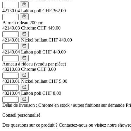
42130.04
Laiton poli
CHF 362.00
Barre à rideau 200 cm
42140.03
Chrome
CHF 449.00
42140.01
Nickel brillant
CHF 449.00
42140.04
Laiton poli
CHF 449.00
Anneau à rideau (vendu par pièce)
43210.03
Chrome
CHF 3.00
43210.01
Nickel brillant
CHF 5.00
43210.04
Laiton poli
CHF 8.00
Délai de livraison : Chrome en stock / autres finitions sur demande
Pr
Conseil personnalisé
Des questions sur ce produit ? Contactez-nous ou visitez notre showr