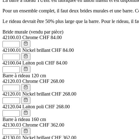
La barre à rideau TUBE est fabriquée en laiton massif et est disponibl
Pour un ensemble complet, il faut deux brides murales et une barre. 
Le rideau devrait être 50% plus large que la barre. Pour le rideau, il f
Bride murale (vendu par pièce)
42100.03
Chrome
CHF 84.00
42100.01
Nickel brillant
CHF 84.00
42100.04
Laiton poli
CHF 84.00
Barre à rideau 120 cm
42120.03
Chrome
CHF 268.00
42120.01
Nickel brillant
CHF 268.00
42120.04
Laiton poli
CHF 268.00
Barre à rideau 160 cm
42130.03
Chrome
CHF 362.00
42130.01
Nickel brillant
CHF 362.00