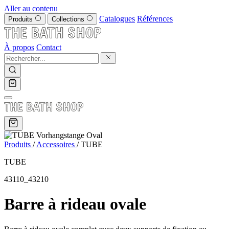
Aller au contenu
Catalogues
Références
Produits
Collections
À propos
Contact
Produits
/
Accessoires
/
TUBE
TUBE
43110_43210
Barre à rideau ovale