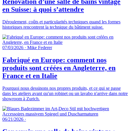
Rénovation d’une salle de bains vintage
en Suisse: à quoi s’attendre
Déroulement, coûts et particularités techniques quand les formes
historiques rencontrent la technique du bâtiment suisse.
07/03/2026
·
Mike Federer
Fabriqué en Europe: comment nos
produits sont créées en Angleterre, en
France et en Italie
Pourquoi nous dessinons nos propres produits, et ce qui se passe
dans les ateliers avant qu'un robinet ou un lavabo n'arrive dans notre
showroom à Zurich.
06/21/2026
·