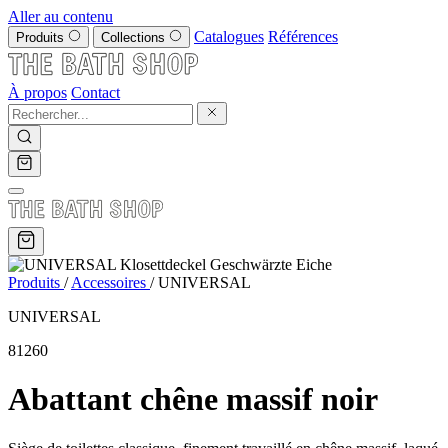
Aller au contenu
Catalogues
Références
Produits
Collections
À propos
Contact
Produits
/
Accessoires
/
UNIVERSAL
UNIVERSAL
81260
Abattant chêne massif noir