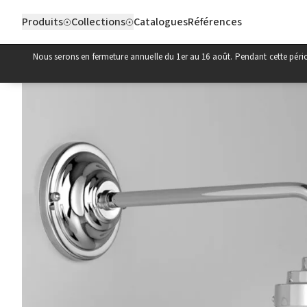
Aller au contenu
Produits
Collections
Catalogues
Références
Nous serons en fermeture annuelle du 1er au 16 août. Pendant cette pér