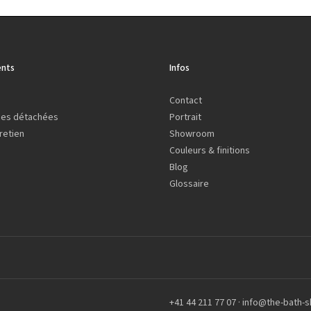
nts
Infos
Contact
ces détachées
Portrait
retien
Showroom
Couleurs & finitions
Blog
Glossaire
+41 44 211 77 07
·
info@the-bath-