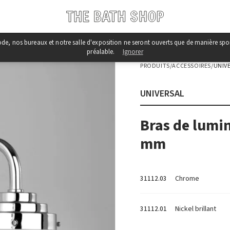
iode, nos bureaux et notre salle d'exposition ne seront ouverts que de manière s
préalable.
Ignorer
PRODUITS
/
ACCESSOIRES
/
UNIV
UNIVERSAL
Bras de lumin
mm
Chrome
31112.03
Nickel brillant
31112.01