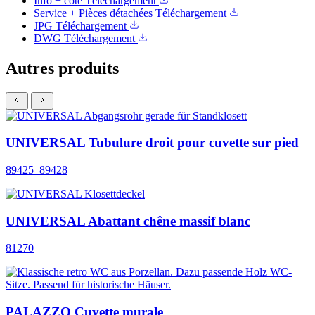
Info + côte
Téléchargement
Service + Pièces détachées
Téléchargement
JPG
Téléchargement
DWG
Téléchargement
Autres produits
UNIVERSAL Tubulure droit pour cuvette sur pied
89425_89428
UNIVERSAL Abattant chêne massif blanc
81270
PALAZZO Cuvette murale