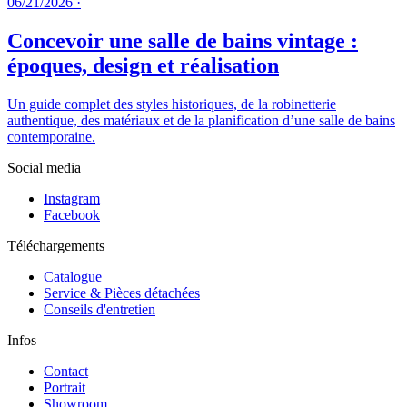
06/21/2026
·
Concevoir une salle de bains vintage :
époques, design et réalisation
Un guide complet des styles historiques, de la robinetterie
authentique, des matériaux et de la planification d’une salle de bains
contemporaine.
Social media
Instagram
Facebook
Téléchargements
Catalogue
Service & Pièces détachées
Conseils d'entretien
Infos
Contact
Portrait
Showroom