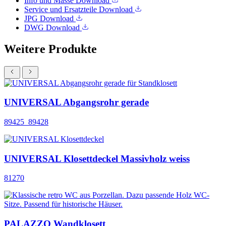
Info und Masse
Download
Service und Ersatzteile
Download
JPG
Download
DWG
Download
Weitere Produkte
UNIVERSAL Abgangsrohr gerade
89425_89428
UNIVERSAL Klosettdeckel Massivholz weiss
81270
PALAZZO Wandklosett