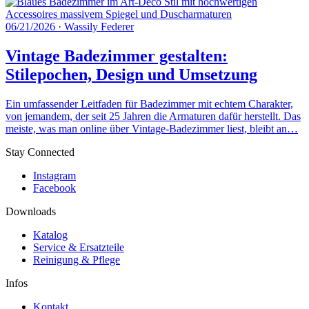
06/21/2026
·
Wassily Federer
Vintage Badezimmer gestalten:
Stilepochen, Design und Umsetzung
Ein umfassender Leitfaden für Badezimmer mit echtem Charakter,
von jemandem, der seit 25 Jahren die Armaturen dafür herstellt. Das
meiste, was man online über Vintage-Badezimmer liest, bleibt an…
Stay Connected
Instagram
Facebook
Downloads
Katalog
Service & Ersatzteile
Reinigung & Pflege
Infos
Kontakt