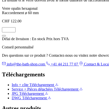
La douille et le verre doivent avoir le même diamètre de raccordement
Verre opalin hexagonal
Raccordement ø 60 mm
CHF 122.00
Délai de livraison : En stock
Prix hors TVA
Conseil personnalisé
Des questions sur ce produit ? Contactez-nous ou visitez notre showr
info@the-bath-shop.com
+41 44 211 77 07
Contact & Local
Téléchargements
Info + côte
Téléchargement
Service + Pièces détachées
Téléchargement
JPG
Téléchargement
DWG
Téléchargement
Autres produits