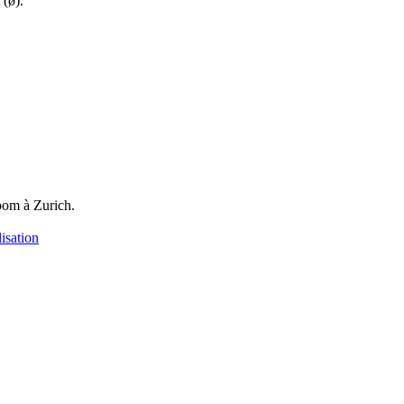
 (ø).
oom à Zurich.
isation