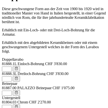
Diese geschwungene Form aus der Zeit von 1900 bis 1920 wird in
traditioneller Manier von Hand in Italien hergestellt, in einer Gegend
nördlich von Rom, die für ihre jahrhundertealte Keramikfabrikation
berühmt ist.
Erhältlich mit Ein-Loch- oder mit Drei-Loch-Bohrung für die
Armatur.
Erhältlich mit den abgebildeten Keramikbeinen oder mit einem
geschwungenem Untergestell welches in der Form des Lavabos
folgt.
Doppellavabo
81888.1L
Einloch-Bohrung
CHF 3'830.00
81888.3L
Dreiloch-Bohrung
CHF 3'830.00
Beinepaar
81887.00
PALAZZO Beinepaar
CHF 1'075.00
Untergestell
81804.03
Chrom
CHF 2'270.00