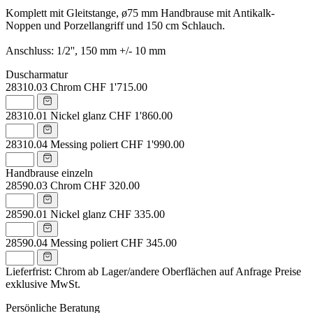
Komplett mit Gleitstange, ø75 mm Handbrause mit Antikalk-
Noppen und Porzellangriff und 150 cm Schlauch.
Anschluss: 1/2'', 150 mm +/- 10 mm
Duscharmatur
28310.03
Chrom
CHF 1'715.00
28310.01
Nickel glanz
CHF 1'860.00
28310.04
Messing poliert
CHF 1'990.00
Handbrause einzeln
28590.03
Chrom
CHF 320.00
28590.01
Nickel glanz
CHF 335.00
28590.04
Messing poliert
CHF 345.00
Lieferfrist: Chrom ab Lager/andere Oberflächen auf Anfrage
Preise
exklusive MwSt.
Persönliche Beratung