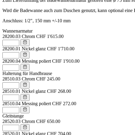
Zum Lieferumfang der Badewannenarmatur gehören eine ø 75 mm Hand
Wird die Badewanne auch zum Duschen genutzt, kann optional eine Ha
Anschluss: 1/2", 150 mm +/-10 mm
Wannenarmatur
28200.03
Chrom
CHF 1'615.00
28200.01
Nickel glanz
CHF 1'710.00
28200.04
Messing poliert
CHF 1'910.00
Halterung für Handbrause
28510.03
Chrom
CHF 245.00
28510.01
Nickel glanz
CHF 268.00
28510.04
Messing poliert
CHF 272.00
Gleitstange
28520.03
Chrom
CHF 650.00
28520.01
Nickel glanz
CHF 704.00