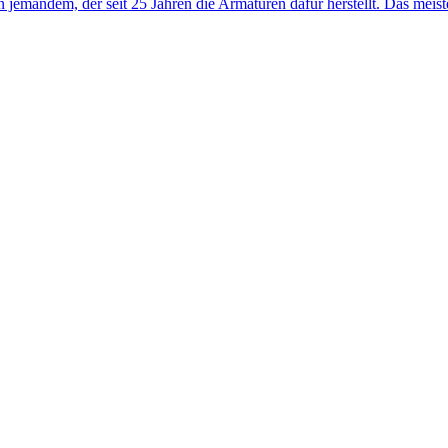
jemandem, der seit 25 Jahren die Armaturen dafür herstellt. Das meis