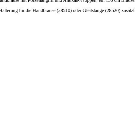
brause mit Porzellangriff und Antikalk-Noppen, ein 150 cm Brausen
lterung für die Handbrause (28510) oder Gleitstange (28520) zusätzli