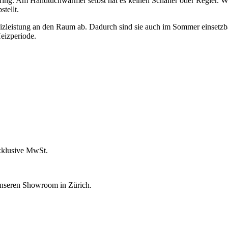
ering. Am Handtuchwärmer selbst hat es keinen Schalter oder Regler. Wi
tellt.
zleistung an den Raum ab. Dadurch sind sie auch im Sommer einsetzbar
eizperiode.
xklusive MwSt.
unseren Showroom in Zürich.