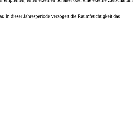
r empfehlen, einen externen Schalter oder eine externe Zeitschaltuhr
. In dieser Jahresperiode verzögert die Raumfeuchtigkeit das