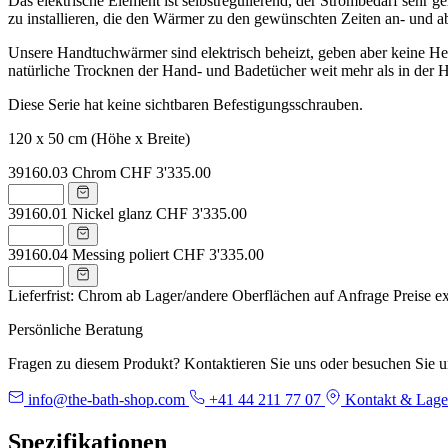
Das elektrische Element ist selbstregulierend, der Strombedarf sehr g
zu installieren, die den Wärmer zu den gewünschten Zeiten an- und abs
Unsere Handtuchwärmer sind elektrisch beheizt, geben aber keine Hei
natürliche Trocknen der Hand- und Badetücher weit mehr als in der H
Diese Serie hat keine sichtbaren Befestigungsschrauben.
120 x 50 cm (Höhe x Breite)
39160.03
Chrom
CHF 3'335.00
39160.01
Nickel glanz
CHF 3'335.00
39160.04
Messing poliert
CHF 3'335.00
Lieferfrist: Chrom ab Lager/andere Oberflächen auf Anfrage
Preise e
Persönliche Beratung
Fragen zu diesem Produkt? Kontaktieren Sie uns oder besuchen Sie 
info@the-bath-shop.com
+41 44 211 77 07
Kontakt & Lage
Spezifikationen