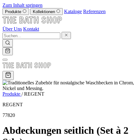
Zum Inhalt springen
Kataloge
Referenzen
Produkte
Kollektionen
Über Uns
Kontakt
Produkte
/
REGENT
REGENT
77820
Abdeckungen seitlich (Set à 2