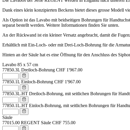
Die Lavabos der Serie REGENT werden in England nach unseren Ent
Dank eines klein konzipierten Beckens bietet dieses grosse Modell vi
Als Option ist das Lavabo mit beidseitigen Bohrungen für Handtuchsta
separat bestellt werden. Weitere Informationen finden Sie unten.
An der Rückwand ist ein kleiner Versatz angebracht, damit die Fugenz
Erhältlich mit Ein-Loch- oder mit Drei-Loch-Bohrung für die Armatur
Hinten an der Säule hat es eine Öffnung für den Anschluss des Sipho
Lavabo 85 x 57 cm
77850.3L
Dreiloch-Bohrung
CHF 1'967.00
77850.1L
Einloch-Bohrung
CHF 1'967.00
77850.3L.HT
Dreiloch-Bohrung, mit seitlichen Bohrungen für Hand
77850.1L.HT
Einloch-Bohrung, mit seitlichen Bohrungen für Handt
Säule
77015.00
REGENT Säule
CHF 755.00