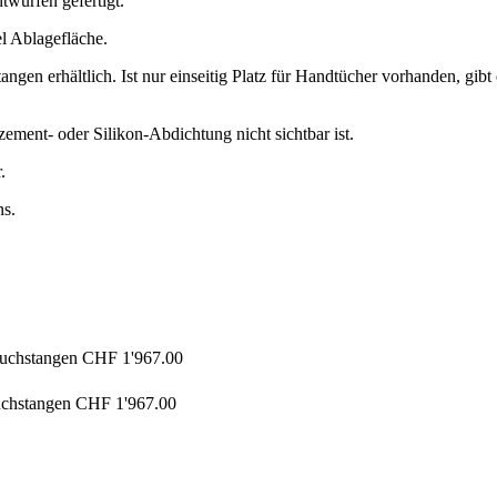
würfen gefertigt.
el Ablagefläche.
ngen erhältlich. Ist nur einseitig Platz für Handtücher vorhanden, gi
ement- oder Silikon-Abdichtung nicht sichtbar ist.
.
ns.
tuchstangen
CHF 1'967.00
uchstangen
CHF 1'967.00