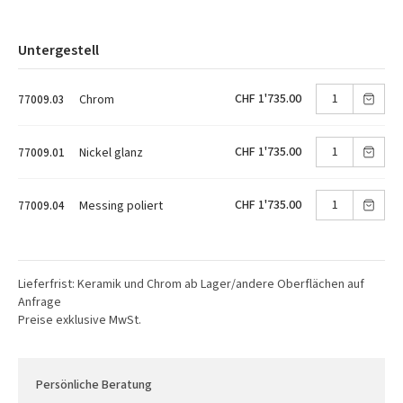
Untergestell
CHF 1'735.00
Chrom
77009.03
CHF 1'735.00
Nickel glanz
77009.01
CHF 1'735.00
Messing poliert
77009.04
Lieferfrist: Keramik und Chrom ab Lager/andere Oberflächen auf
Anfrage
Preise exklusive MwSt.
Persönliche Beratung