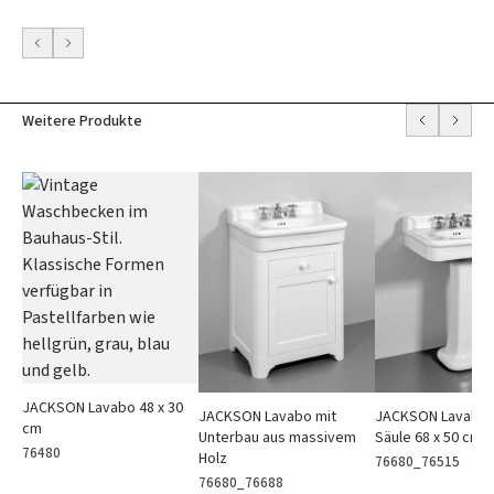
Weitere Produkte
JACKSON Lavabo 48 x 30
JACKSON Lavabo mit
JACKSON Lavabo 
cm
Unterbau aus massivem
Säule 68 x 50 cm
76480
Holz
76680_76515
76680_76688