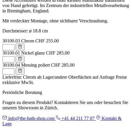
Diese Accessoires werden in einer kleinen Manufaktur traditionell
von Hand gefertigt. Im Zentrum der industriellen Metallverarbeitung
in Birmingham, England.
Mit verdeckter Montage, ohne sichtbarer Verschraubung.
Durchmesser: ø 18.8 cm
30100.03
Chrom
CHF 255.00
30100.01
Nickel glanz
CHF 285.00
30100.04
Messing poliert
CHF 285.00
Lieferfrist: Chrom ab Lager/andere Oberflächen auf Anfrage
Preise
exklusive MwSt.
Persönliche Beratung
Fragen zu diesem Produkt? Kontaktieren Sie uns oder besuchen Sie
unseren Showroom in Zürich.
info@the-bath-shop.com
+41 44 211 77 07
Kontakt &
Lage