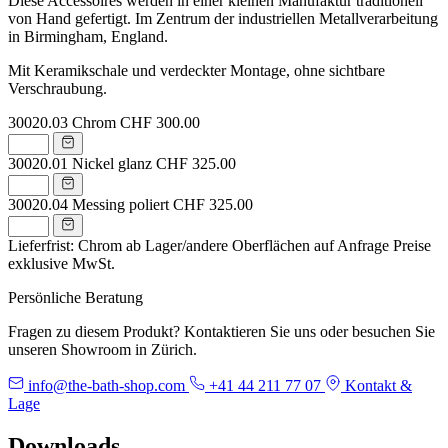
Diese Accessoires werden in einer kleinen Manufaktur traditionell
von Hand gefertigt. Im Zentrum der industriellen Metallverarbeitung
in Birmingham, England.
Mit Keramikschale und verdeckter Montage, ohne sichtbare
Verschraubung.
30020.03
Chrom
CHF 300.00
30020.01
Nickel glanz
CHF 325.00
30020.04
Messing poliert
CHF 325.00
Lieferfrist: Chrom ab Lager/andere Oberflächen auf Anfrage
Preise
exklusive MwSt.
Persönliche Beratung
Fragen zu diesem Produkt? Kontaktieren Sie uns oder besuchen Sie
unseren Showroom in Zürich.
info@the-bath-shop.com
+41 44 211 77 07
Kontakt &
Lage
Downloads