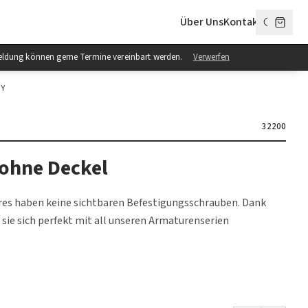
Über Uns
Kontakt
anmeldung können gerne Termine vereinbart werden.
Verwerfen
OY
32200
 ohne Deckel
res haben keine sichtbaren Befestigungsschrauben. Dank
n sie sich perfekt mit all unseren Armaturenserien