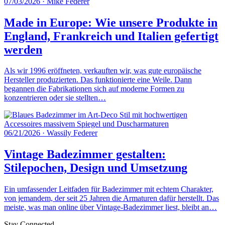
07/03/2026
·
Mike Federer
Made in Europe: Wie unsere Produkte in
England, Frankreich und Italien gefertigt
werden
Als wir 1996 eröffneten, verkauften wir, was gute europäische
Hersteller produzierten. Das funktionierte eine Weile. Dann
begannen die Fabrikationen sich auf moderne Formen zu
konzentrieren oder sie stellten…
06/21/2026
·
Wassily Federer
Vintage Badezimmer gestalten:
Stilepochen, Design und Umsetzung
Ein umfassender Leitfaden für Badezimmer mit echtem Charakter,
von jemandem, der seit 25 Jahren die Armaturen dafür herstellt. Das
meiste, was man online über Vintage-Badezimmer liest, bleibt an…
Stay Connected