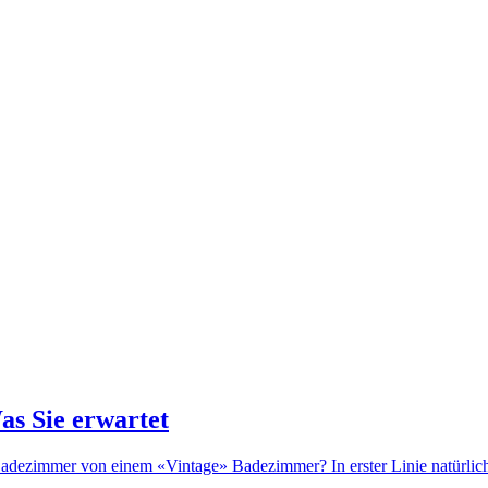
as Sie erwartet
dezimmer von einem «Vintage» Badezimmer? In erster Linie natürlich d