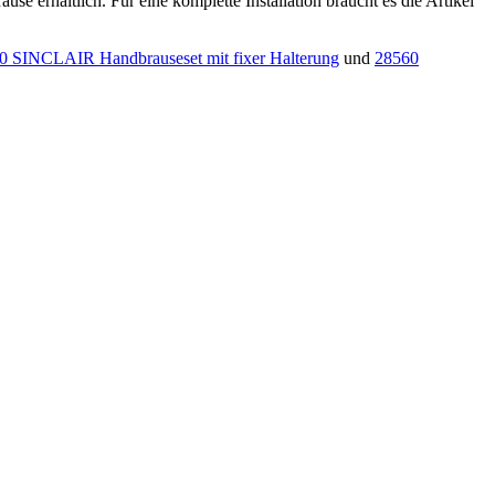
e erhältlich. Für eine komplette Installation braucht es die Artikel
0 SINCLAIR Handbrauseset mit fixer Halterung
und
28560