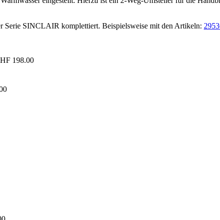
armwasser eingestellt. Hierzu ist ein 2-Weg-Umsteller für die Handbraus
er Serie SINCLAIR komplettiert. Beispielsweise mit den Artikeln:
2953
HF 198.00
00
00