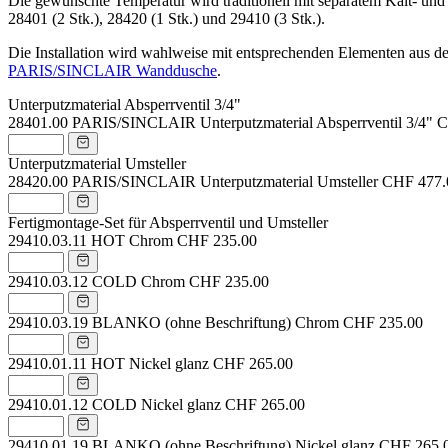
Die gewünschte Temperatur wird traditionell mit separatem Kalt- und W
28401 (2 Stk.), 28420 (1 Stk.) und 29410 (3 Stk.).
Die Installation wird wahlweise mit entsprechenden Elementen aus d
PARIS/SINCLAIR Wanddusche
.
Unterputzmaterial Absperrventil 3/4"
28401.00
PARIS/SINCLAIR Unterputzmaterial Absperrventil 3/4"
C
Unterputzmaterial Umsteller
28420.00
PARIS/SINCLAIR Unterputzmaterial Umsteller
CHF 477.
Fertigmontage-Set für Absperrventil und Umsteller
29410.03.11
HOT Chrom
CHF 235.00
29410.03.12
COLD Chrom
CHF 235.00
29410.03.19
BLANKO (ohne Beschriftung) Chrom
CHF 235.00
29410.01.11
HOT Nickel glanz
CHF 265.00
29410.01.12
COLD Nickel glanz
CHF 265.00
29410.01.19
BLANKO (ohne Beschriftung) Nickel glanz
CHF 265.