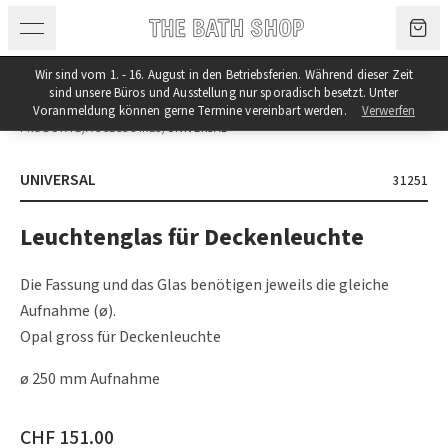
Zum Inhalt springen
Wir sind vom 1. - 16. August in den Betriebsferien. Während dieser Zeit
sind unsere Büros und Ausstellung nur sporadisch besetzt. Unter
Voranmeldung können gerne Termine vereinbart werden.
Verwerfen
PRODUKTE
/
ACCESSOIRES
/
UNIVERSAL
UNIVERSAL
31251
Leuchtenglas für Deckenleuchte
Die Fassung und das Glas benötigen jeweils die gleiche
Aufnahme (ø).
Opal gross für Deckenleuchte
ø 250 mm Aufnahme
CHF 151.00