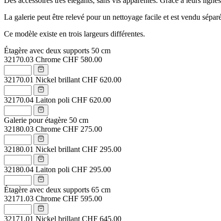
Des accessoires très élégants, sans vis apparentes. Grâce à leurs lignes
La galerie peut être relevé pour un nettoyage facile et est vendu sépar
Ce modèle existe en trois largeurs différentes.
Étagère avec deux supports 50 cm
32170.03
Chrome
CHF 580.00
32170.01
Nickel brillant
CHF 620.00
32170.04
Laiton poli
CHF 620.00
Galerie pour étagère 50 cm
32180.03
Chrome
CHF 275.00
32180.01
Nickel brillant
CHF 295.00
32180.04
Laiton poli
CHF 295.00
Étagère avec deux supports 65 cm
32171.03
Chrome
CHF 595.00
32171.01
Nickel brillant
CHF 645.00