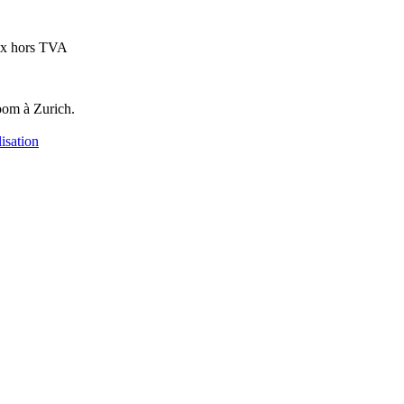
ix hors TVA
oom à Zurich.
isation