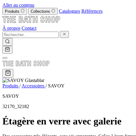
Aller au contenu
Catalogues
Références
Produits
Collections
À propos
Contact
Produits
/
Accessoires
/
SAVOY
SAVOY
32170_32182
Étagère en verre avec galerie