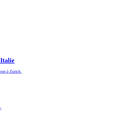
Italie
room à Zurich.
.