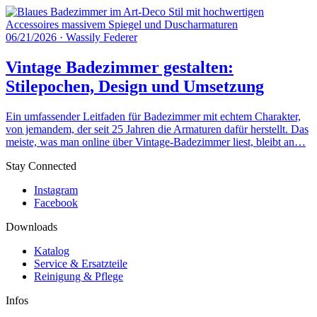
06/21/2026
·
Wassily Federer
Vintage Badezimmer gestalten:
Stilepochen, Design und Umsetzung
Ein umfassender Leitfaden für Badezimmer mit echtem Charakter,
von jemandem, der seit 25 Jahren die Armaturen dafür herstellt. Das
meiste, was man online über Vintage-Badezimmer liest, bleibt an…
Stay Connected
Instagram
Facebook
Downloads
Katalog
Service & Ersatzteile
Reinigung & Pflege
Infos