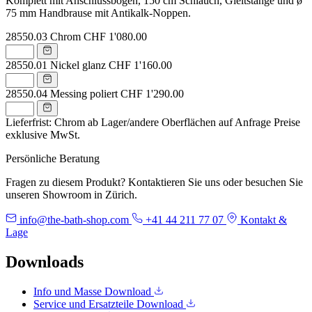
Komplett mit Anschlussbogen, 150 cm Schlauch, Gleitstange und ø
75 mm Handbrause mit Antikalk-Noppen.
28550.03
Chrom
CHF 1'080.00
28550.01
Nickel glanz
CHF 1'160.00
28550.04
Messing poliert
CHF 1'290.00
Lieferfrist: Chrom ab Lager/andere Oberflächen auf Anfrage
Preise
exklusive MwSt.
Persönliche Beratung
Fragen zu diesem Produkt? Kontaktieren Sie uns oder besuchen Sie
unseren Showroom in Zürich.
info@the-bath-shop.com
+41 44 211 77 07
Kontakt &
Lage
Downloads
Info und Masse
Download
Service und Ersatzteile
Download