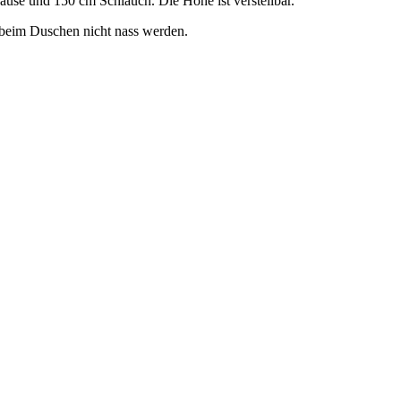
use und 150 cm Schlauch. Die Höhe ist verstellbar.
e beim Duschen nicht nass werden.