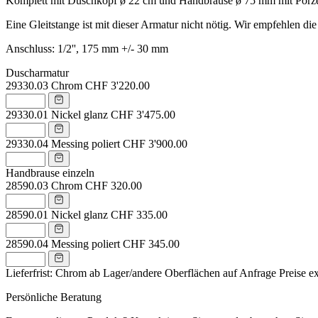
Komplett mit Duschkopf ø 22 cm und Handbrause ø 75 mm mit Porzell
Eine Gleitstange ist mit dieser Armatur nicht nötig. Wir empfehlen 
Anschluss: 1/2'', 175 mm +/- 30 mm
Duscharmatur
29330.03
Chrom
CHF 3'220.00
29330.01
Nickel glanz
CHF 3'475.00
29330.04
Messing poliert
CHF 3'900.00
Handbrause einzeln
28590.03
Chrom
CHF 320.00
28590.01
Nickel glanz
CHF 335.00
28590.04
Messing poliert
CHF 345.00
Lieferfrist: Chrom ab Lager/andere Oberflächen auf Anfrage
Preise e
Persönliche Beratung