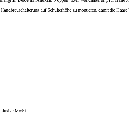
angriff. Beide mit Antikalk-Noppen, fixer Wandhalterung für Handbra
die Handbrausehalterung auf Schulterhöhe zu montieren, damit die Haar
xklusive MwSt.