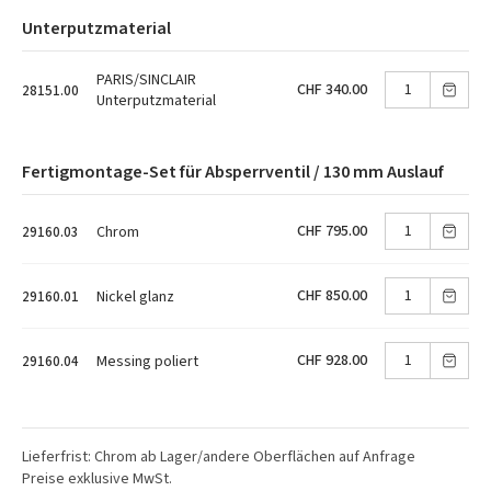
Unterputzmaterial
PARIS/SINCLAIR
CHF 340.00
28151.00
Unterputzmaterial
Fertigmontage-Set für Absperrventil / 130 mm Auslauf
CHF 795.00
Chrom
29160.03
CHF 850.00
Nickel glanz
29160.01
CHF 928.00
Messing poliert
29160.04
Lieferfrist: Chrom ab Lager/andere Oberflächen auf Anfrage
Preise exklusive MwSt.