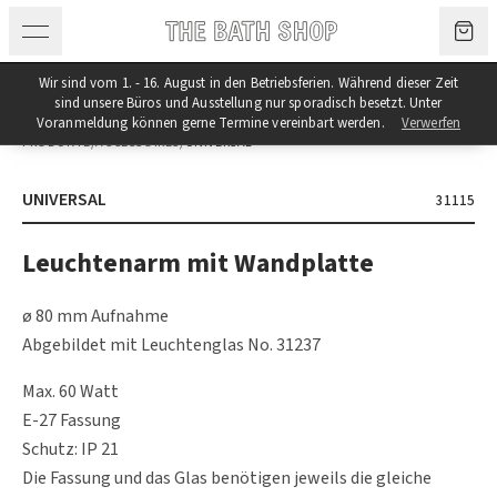
Zum Inhalt springen
Wir sind vom 1. - 16. August in den Betriebsferien. Während dieser Zeit
sind unsere Büros und Ausstellung nur sporadisch besetzt. Unter
Voranmeldung können gerne Termine vereinbart werden.
Verwerfen
PRODUKTE
/
ACCESSOIRES
/
UNIVERSAL
UNIVERSAL
31115
Leuchtenarm mit Wandplatte
ø 80 mm Aufnahme
Abgebildet mit Leuchtenglas No. 31237
Max. 60 Watt
E-27 Fassung
Schutz: IP 21
Die Fassung und das Glas benötigen jeweils die gleiche