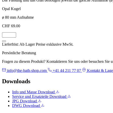
Die Fassung und das Glas benötigen jeweils die gleiche Aufnahme (ø
Opal Kugel
ø 80 mm Aufnahme
CHF 69.00
Lieferfrist: Ab Lager
Preise exklusive MwSt.
Persönliche Beratung
Fragen zu diesem Produkt? Kontaktieren Sie uns oder besuchen Sie 
info@the-bath-shop.com
+41 44 211 77 07
Kontakt & Lage
Downloads
Info und Masse
Download
Service und Ersatzteile
Download
JPG
Download
DWG
Download